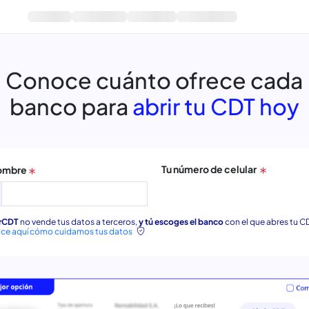
Conoce cuánto o
banco para
abrir
Tu nú
Tu nombre
MejorCDT
no vende tus datos a terceros,
y tú escoge
Conoce aquí cómo cuidamos tus datos