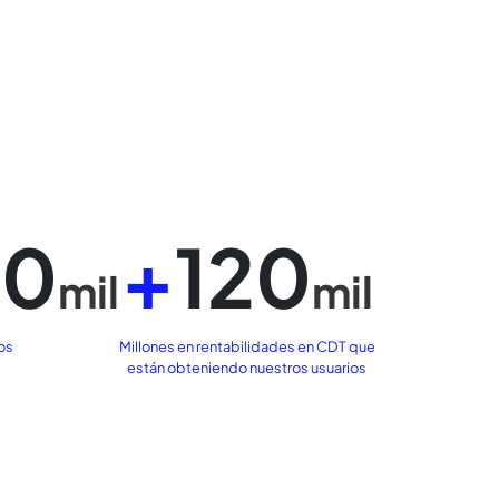
r, ingresa tu monto y
simula tu CDT ahora