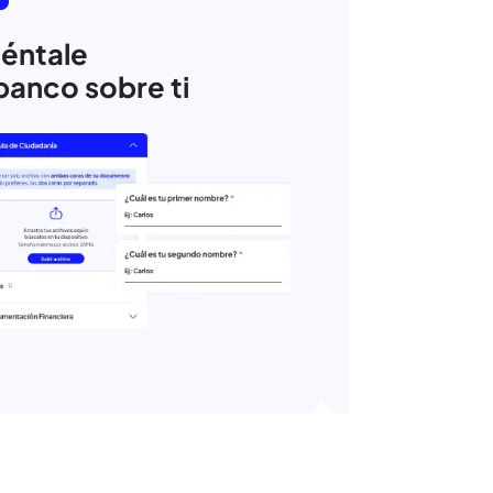
 y cuánto,
encillos pasos
res invertir. Te mostramos las
uién las ofrece.
3