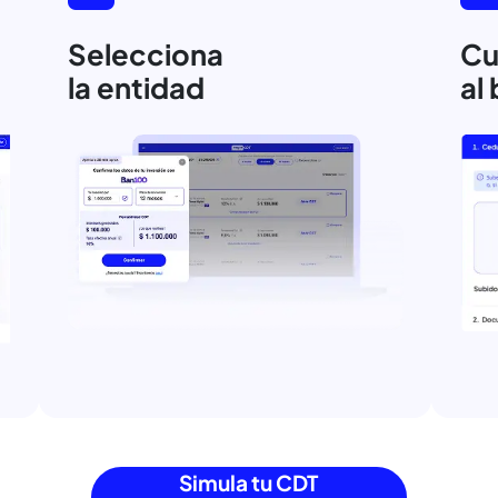
Tú eliges cómo
abre tu CDT en
4 s
Simula tu CDT en segundos según lo que quie
mejores tasas disponibles y q
2