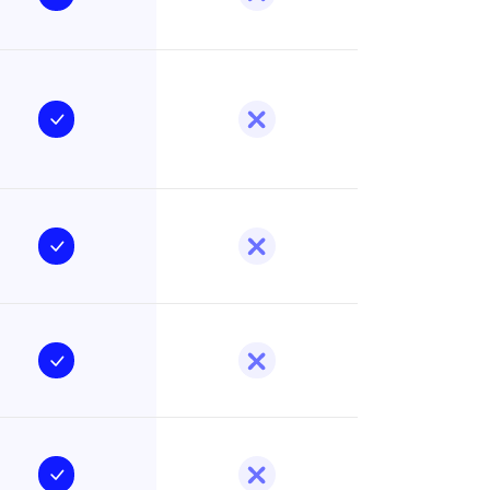
DT
gratis y
banco