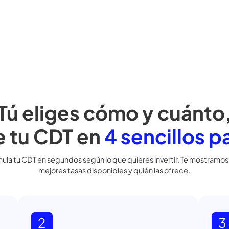
ncos y
ntabilidad
n 10 bancos
 competitivas y
izar tu