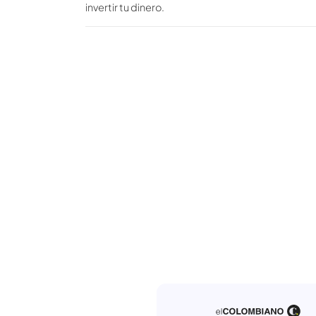
Abre tu CDT sin costo
No te cobramos a ti le cobramos al
nuestra plataforma es totalmente ¡G
Simula y compara con dif
bancos con un solo clic
Simula con las mejores tasas del m
actualizadas en un solo lugar.