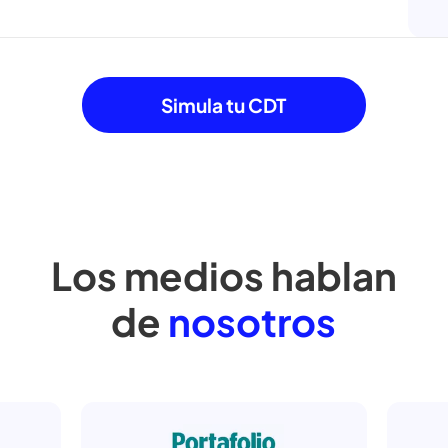
Descubre algunos beneficios d
 banco,
ratis!
erentes
ercado,