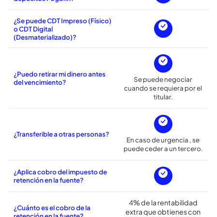
depósito de la inversión?
corriente Banco Agrario.
¿Es posible abrir el CDT a
nombre de más de una persona?
¿Cuenta con seguro de
depósitos Fogafín?
¿Se puede CDT Impreso (Físico)
o CDT Digital
(Desmaterializado)?
¿Puedo retirar mi dinero antes
Se puede negociar
del vencimiento?
cuando se requiera por el
titular.
¿Transferible a otras personas?
En caso de urgencia , se