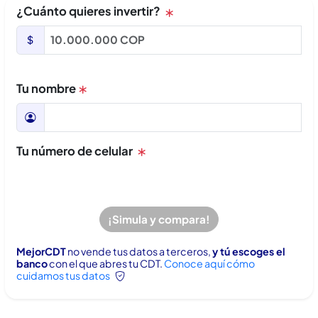
¿Cuánto quieres invertir?
Tu nombre
Tu número de celular
¡Simula y compara!
MejorCDT
no vende tus datos a terceros,
y tú escoges el
banco
con el que abres tu CDT.
Conoce aquí cómo