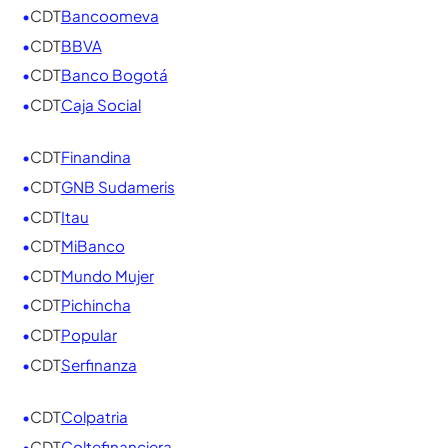
tu CDT 2026
Hemos consolidado en un solo lugar todas las
entidades financieras, ordenadas
alfabéticamente. Para ver en tiempo real la mejor
opción según el monto y el plazo que elijas, usa
nuestro
Simulador de CDT
.
•
CDT
AV Villas
•
CDT
Banco Agrario
•
CDT
Bancamia
•
CDT
Banco W
•
CDT
Bancolombia
•
CDT
Bancoomeva
•
CDT
BBVA
•
CDT
Banco Bogotá