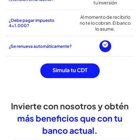
puede ceder a un tercero.
¿Aplica cobro del impuesto de
retención en la fuente?
4% de la rentabilidad
¿Cuánto es el cobro de la
extra que obtienes con
retención en la fuente?
tu inversión
Al momento de recibirlo
¿Debe pagar impuesto
no te lo cobran. El banco
4×1.000?
lo asume.
¿Se renueva automáticamente?
Simula tu CDT