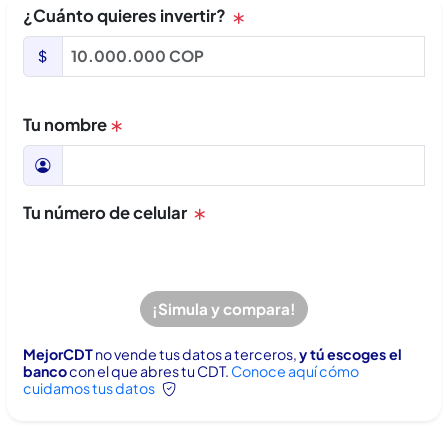
¿Cuánto quieres invertir?
Tu nombre
Tu número de celular
¡Simula y compara!
MejorCDT
no vende tus datos a terceros,
y tú escoges el
banco
con el que abres tu CDT.
Conoce aquí cómo