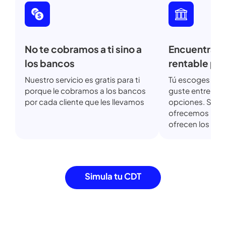
Invierte con nosotros y obtén
más
beneficios que con tu
banco actual.
No te cobramos a ti sino a
Encuentra
los bancos
rentable 
Nuestro servicio es gratis para ti
Tú escoges 
porque le cobramos a los bancos
guste entre 
por cada cliente que les llevamos
opciones. So
ofrecemos l
ofrecen los