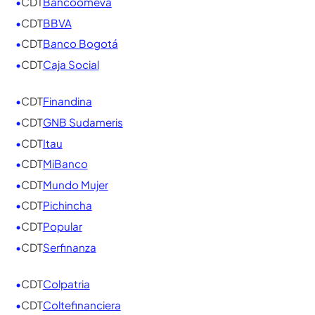
tu CDT 2026
Hemos consolidado en un solo lugar todas las
entidades financieras, ordenadas
alfabéticamente. Para ver en tiempo real la mejor
opción según el monto y el plazo que elijas, usa
nuestro
Simulador de CDT
.
•
CDT
AV Villas
•
CDT
Banco Agrario
•
CDT
Bancamia
•
CDT
Banco W
•
CDT
Bancolombia
•
CDT
Bancoomeva
•
CDT
BBVA
•
CDT
Banco Bogotá