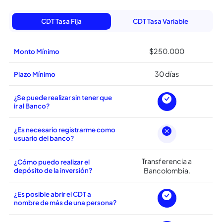
Carateristicas del
CDT
Coltefinanciera
Descubre algunos beneficios de nuestro servicio
CDT Tasa Fija
CDT Tasa Variable
$250.000
Monto Mínimo
30 días
Plazo Mínimo
¿Se puede realizar sin tener que
ir al Banco?
¿Es necesario registrarme como
usuario del banco?