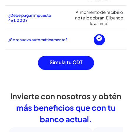
personas.
¿Aplica cobro del impuesto de
retención en la fuente?
4% de la rentabilidad
¿Cuánto es el cobro de la
extra que obtienes con
retención en la fuente?
tu inversión
Al momento de recibirlo
¿Debe pagar impuesto
no te lo cobran. El banco
4×1.000?
lo asume.
¿Se renueva automáticamente?
Simula tu CDT