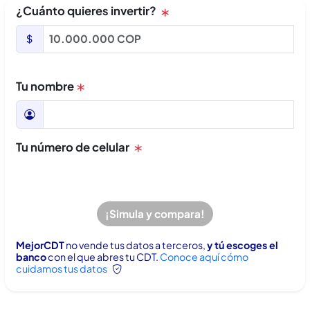
¿Cuánto quieres invertir?
Tu nombre
Tu número de celular
¡Simula y compara!
MejorCDT
no vende tus datos a terceros,
y tú escoges el
banco
con el que abres tu CDT.
Conoce aquí cómo