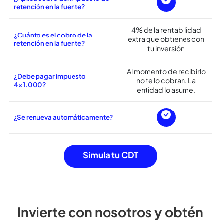
¿Transferible a otras personas?
El titular puede
transferirlo a otras
personas.
¿Se pueden realizar
modificaciones de duración?
¿Aplica cobro del impuesto de
retención en la fuente?
4% de la rentabilidad
¿Cuánto es el cobro de la
extra que obtienes con
retención en la fuente?
tu inversión
Al momento de recibirlo
¿Debe pagar impuesto
no te lo cobran. La
4×1.000?
entidad lo asume.
¿Se renueva automáticamente?