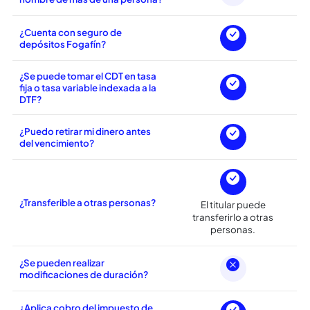
Efectivo, cheque o
debito de una Cuenta
¿Cómo puedo realizar el
depósito de la inversión?
Corriente o Ahorros
Bancoomeva.
¿Es posible abrir el CDT a
nombre de más de una persona?
¿Cuenta con seguro de
depósitos Fogafín?
¿Se puede tomar el CDT en tasa
fija o tasa variable indexada a la
DTF?
¿Puedo retirar mi dinero antes
del vencimiento?