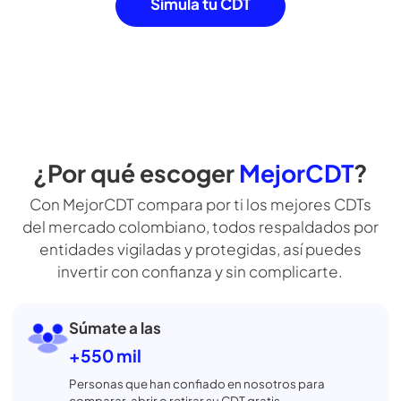
Nuestro servicio es gratis para ti
Tú escoges 
porque le cobramos a los bancos
guste entre 
por cada cliente que les llevamos
opciones. So
ofrecemos l
ofrecen los
Simula tu CDT
¿Por qué escoger
MejorCDT
?