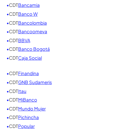
Bancos con mejores tasas para
tu CDT 2026
Hemos consolidado en un solo lugar todas las
entidades financieras, ordenadas
alfabéticamente. Para ver en tiempo real la mejor
opción según el monto y el plazo que elijas, usa
nuestro
Simulador de CDT
.
•
CDT
AV Villas
•
CDT
Banco Agrario
•
CDT
Bancamia
•
CDT
Banco W
•
CDT
Bancolombia