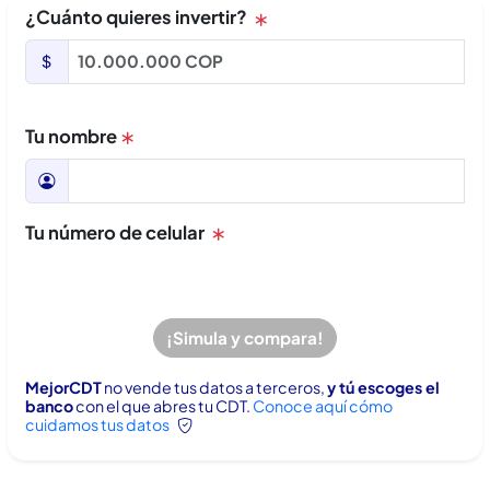
¿Cuánto quieres invertir?
Tu nombre
Tu número de celular
¡Simula y compara!
MejorCDT
no vende tus datos a terceros,
y tú escoges el
banco
con el que abres tu CDT.
Conoce aquí cómo