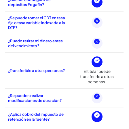
debito de una Cuenta
depósito de la inversión?
Corriente o Ahorros.
¿Es posible abrir el CDT a
nombre de más de una persona?
¿Cuenta con seguro de
depósitos Fogafín?
¿Se puede tomar el CDT en tasa
fija o tasa variable indexada a la
DTF?
¿Puedo retirar mi dinero antes
del vencimiento?
¿Transferible a otras personas?
El titular puede
transferirlo a otras
personas.