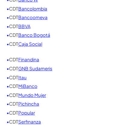
Bancos con mejores tasas para
tu CDT 2026
Hemos consolidado en un solo lugar todas las
entidades financieras, ordenadas
alfabéticamente. Para ver en tiempo real la mejor
opción según el monto y el plazo que elijas, usa
nuestro
Simulador de CDT
.
•
CDT
AV Villas
•
CDT
Banco Agrario
•
CDT
Bancamia
•
CDT
Banco W
•
CDT
Bancolombia
•
CDT
Bancoomeva
•
CDT
BBVA