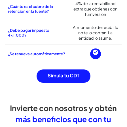
¿Se pueden realizar
modificaciones de duración?
¿Aplica cobro del impuesto de
retención en la fuente?
4% de la rentabilidad
¿Cuánto es el cobro de la
extra que obtienes con
retención en la fuente?
tu inversión
Al momento de recibirlo
¿Debe pagar impuesto
no te lo cobran. La
4×1.000?
entidad lo asume.
¿Se renueva automáticamente?
Simula tu CDT